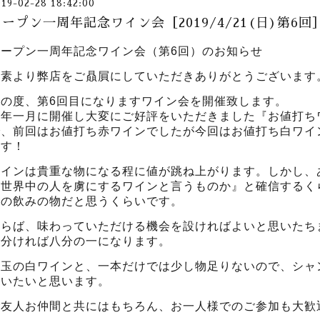
019-02-28 18:42:00
オープン一周年記念ワイン会［2019/4/21(日)第6
オープン一周年記念ワイン会（第6回）のお知らせ
平素より弊店をご贔屓にしていただきありがとうございます
この度、第6回目になりますワイン会を開催致します。
今年一月に開催し大変にご好評をいただきました『お値打ち
で、前回はお値打ち赤ワインでしたが今回はお値打ち白ワイ
ます！
ワインは貴重な物になる程に値が跳ね上がります。しかし、
が世界中の人を虜にするワインと言うものか』と確信するく
別の飲みの物だと思うくらいです。
ならば、味わっていただける機会を設ければよいと思いたち
で分ければ八分の一になります。
目玉の白ワインと、一本だけでは少し物足りないので、シャ
行いたいと思います。
ご友人お仲間と共にはもちろん、お一人様でのご参加も大歓