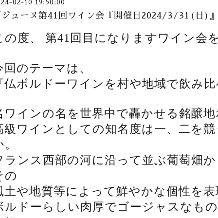
024-02-10 19:50:00
『ジューヌ第41回ワイン会『開催日2024/3/31(日
この度、 第41回目になりますワイン会
今回のテーマは、
『仏ボルドーワインを村や地域で飲み比べ
名ワインの名を世界中で轟かせる銘醸地
高級ワインとしての知名度は一、二を競
か。
フランス西部の河に沿って並ぶ葡萄畑か
その
風土や地質等によって鮮やかな個性を表
ボルドーらしい肉厚でゴージャスなもの