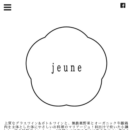
上質なグラスワイン&ボトルワインと、無農薬野菜とオーガニック牛豚鶏
肉を主体とした体にやさしいお料理のマリアージュ！和出汁で炊いた小鍋