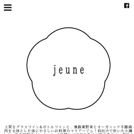
上質なグラスワイン&ボトルワインと、無農薬野菜とオーガニック牛豚鶏
肉を主体とした体にやさしいお料理のマリアージュ！和出汁で炊いた小鍋