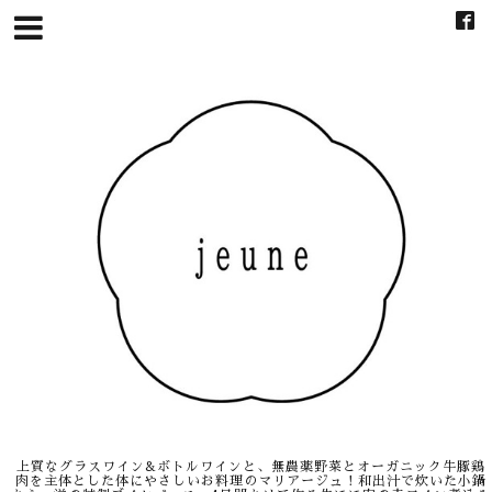
上質なグラスワイン&ボトルワインと、無農薬野菜とオーガニック牛豚鶏
肉を主体とした体にやさしいお料理のマリアージュ！和出汁で炊いた小鍋