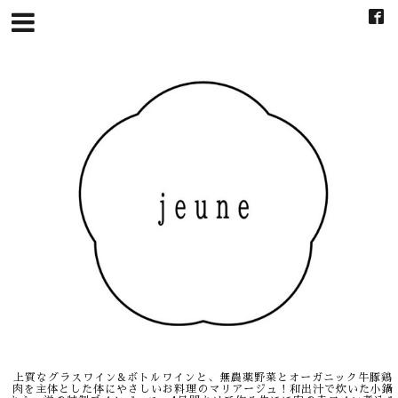
上質なグラスワイン&ボトルワインと、無農薬野菜とオーガニック牛豚鶏
肉を主体とした体にやさしいお料理のマリアージュ！和出汁で炊いた小鍋