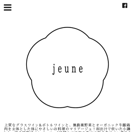
上質なグラスワイン&ボトルワインと、無農薬野菜とオーガニック牛豚鶏
肉を主体とした体にやさしいお料理のマリアージュ！和出汁で炊いた小鍋