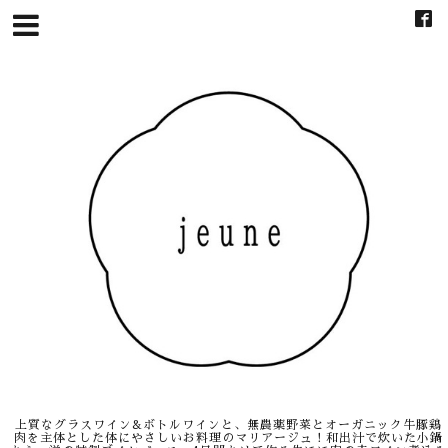
上質なグラスワイン&ボトルワインと、無農薬野菜とオーガニック牛豚鶏
肉を主体とした体にやさしいお料理のマリアージュ！和出汁で炊いた小鍋