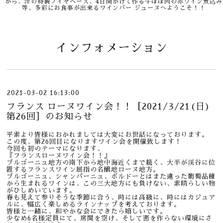
から、洋の特製ブイヤベース、4日間かけて作る牛ほほ肉の赤ワイン煮込み
等、多彩にお食事が出来るワインバー ジューヌへようこそ！！
インフォメーション
2021-03-02 16:13:00
フランス ローヌワイン会！！［2021/3/21(日)
第26回］のお知らせ
平素より皆様におかれましては大変にお世話になっております。
この度、第26回目になりますワイン会を開催致します！
今回も初のテーマになります、
『フランスローヌワイン会！！』
ブルゴーニュ地方の南下から地中海近くまで続く、大半が渓谷に位
置するフランスワイン屈指の名醸地ローヌ地方。
ブルゴーニュ、シャンパーニュ、ボルドーとはまた違った葡萄品種
から生まれるワインは、この三大地方にも負けない、素晴らしい物
がひしめいています。
春も見えて参りそうな季節に合う、時には高級に、時にはカジュア
ルに、幅広く楽しめるラインナップを考えております。
皆様と一緒に、和やかな会にできたら嬉しいです。
少なめ6名様定員にて、席間を空け、そして密を作らない環境にさ