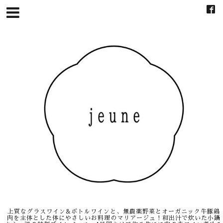
上質なグラスワイン&ボトルワインと、無農薬野菜とオーガニック牛豚鶏
肉を主体とした体にやさしいお料理のマリアージュ！和出汁で炊いた小鍋