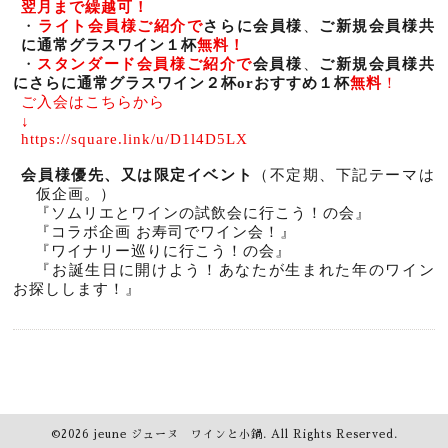
翌月まで繰越可！
・
ライト会員様ご紹介で
さらに
会員様
、
ご新規会員様
共
に
通常グラスワイン１杯
無料！
・
スタンダード会員様ご紹介で
会員様
、
ご新規会員様共
にさらに通常グラスワイン２杯
or
おすすめ１杯
無料
！
ご入会はこちらから
↓
https://square.link/u/D1l4D5LX
会員様優先、又は限定イベント
（不定期、下記テーマは
仮企画。）
『ソムリエとワインの試飲会に行こう！の会』
『コラボ企画
お寿司でワイン会！』
『ワイナリー巡りに行こう！の会』
『お誕生日に開けよう！あなたが生まれた年のワイン
お探しします！』
©2026
jeune ジューヌ ワインと小鍋
. All Rights Reserved.