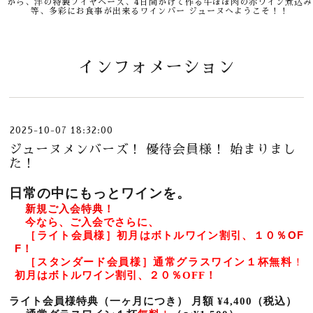
から、洋の特製ブイヤベース、4日間かけて作る牛ほほ肉の赤ワイン煮込み
等、多彩にお食事が出来るワインバー ジューヌへようこそ！！
インフォメーション
2025-10-07 18:32:00
ジューヌメンバーズ！ 優待会員様！ 始まりまし
た！
日常の中にもっとワインを。
新規ご入会特典！
今なら、ご入会でさらに、
［ライト会員様］
初月はボトルワイン割引、
１０％
OF
F
！
［スタンダード会員様］通常グラスワイン
１杯無料
！
初月はボトルワイン割引、
２０％
OFF
！
ライト会員様特典（一ヶ月につき）
月額
¥4,400
（税込）