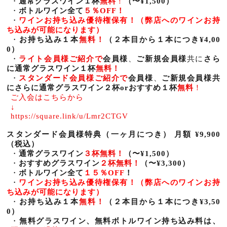
・
通常グラスワイン１杯
無料
！
（〜
¥1,500
）
・
ボトルワイン全て
５％
OFF
！
・
ワインお持ち込み優待権保有！（弊店へのワインお持
ち込みが可能になります）
・
お持ち込み１本
無料！
（２本目から１本につき
¥4,00
0
）
・
ライト会員様ご紹介で
会員様
、
ご新規会員様
共に
さら
に通常グラスワイン１杯
無料！
・
スタンダード会員様ご紹介で
会員様
、
ご新規会員様共
にさらに通常グラスワイン２杯
or
おすすめ１杯
無料
！
ご入会はこちらから
↓
https://square.link/u/Lmr2CTGV
スタンダード会員様特典（一ヶ月につき）
月額
¥9,900
（税込）
・
通常グラスワイン
３杯無料！
（〜
¥1,500
）
・
おすすめグラスワイン
２杯無料！
（〜
¥3,300
）
・
ボトルワイン全て
１５％
OFF
！
・
ワインお持ち込み優待権保有！
（弊店へのワインお持
ち込みが可能になります）
・
お持ち込み１本
無料！
（２本目から１本につき
¥3,50
0
）
・
無料グラスワイン、無料ボトルワイン持ち込み料は、