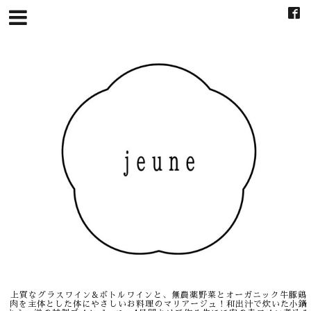
上質なグラスワイン&ボトルワインと、無農薬野菜とオーガニック牛豚鶏
肉を主体とした体にやさしいお料理のマリアージュ！和出汁で炊いた小鍋